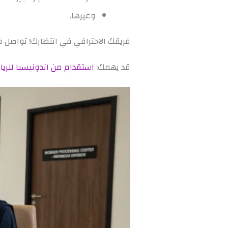
وغيرها.
فريقك الاحترافي في انتظارك! تواصل معنا اليوم من خلال ٢٨١٢١٠٠٠٧٠٦٣
قد يهمك:
استقدام من اندونيسيا للر