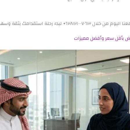
٦+ لبدء رحلة استقدامك بثقة وسهولة.
ياض بأقل سعر وأفضل مميزات