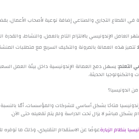
ة في القطاع التجاري والصناعي إضافة نوعية لأصحاب الأعمال، بفضل ا
هر العامل الإندونيسي بالالتزام التام بالعمل، والنشاط، والقدرة الع
تتميز هذه العمالة بالمرونة والتكيف السريع مع متطلبات المنشآ
ي التعلم:
يسهل دمج العمالة الإندونيسية داخل بيئة العمل السعودي
والتكنولوجيا الحديثة.
من اندونيسيا؟
إندونيسيا متاحًا بشكل أساسي للشركات والمؤسسات، أمّا بالنسبة ل
دام بشكل مباشر لا يزال تحت الدراسة ولم يتم تفعيله حتى الآن.
سيا بنظام الزيارة
عوضًا عن الاستقدام التقليدي، وذلك ما توفره ل