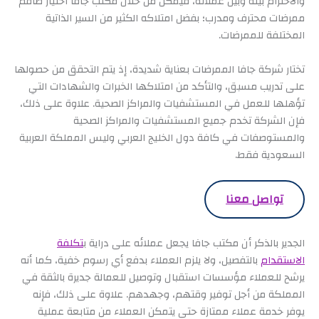
والاحترام بينه وبين عملائه، فيمكن من خلال مكتب جافا اختيار طاقم
ممرضات محترف ومدرب؛ بفضل امتلاكه الكثير من السير الذاتية
المختلفة للممرضات.
تختار شركة جافا الممرضات بعناية شديدة، إذ يتم التحقق من حصولها
على تدريب مسبق، والتأكد من امتلاكها الخبرات والشهادات التي
تؤهلها للعمل في المستشفيات والمراكز الصحية. علاوة على ذلك،
فإن الشركة تخدم جميع المستشفيات والمراكز الصحية
والمستوصفات في كافة دول الخليج العربي وليس المملكة العربية
السعودية فقط.
تواصل معنا
الجدير بالذكر أن مكتب جافا يجعل عملائه على دراية ب
تكلفة
الاستقدام
بالتفصيل، ولا يلزم العملاء بدفع أي رسوم خفية، كما أنه
يرشح للعملاء مؤسسات استقبال وتوصيل للعمالة جديرة بالثقة في
المملكة من أجل توفير وقتهم، وجهدهم. علاوة على ذلك، فإنه
يوفر خدمة عملاء ممتازة حتى يتمكن العملاء من متابعة عملية