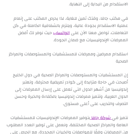
الاستقدام من البداية إلى النهاية.
في مكتب جافا، وقتك ثمين للغاية، لذا يحرص المكتب على إتمام
عملية الاستقدام بجودة عالية، ويلتزم بالشفافية الكاملة في كل
التعاملات. تواصل معنا الآن على
الواتساب
حيث نوفر لك أفضل
الممرضات الإندونيسيات مع ضمان الجودة.
استقدام ممرضين وممرضات للمستشفيات والمستوصفات والمراكز
الصحية
إن المستشفيات والمستوصفات والمراكز الصحية في دول الخليج
أصبحت في حاجة متزايدة إلى كوادر تمريضية محترفة، وتعتبر
إندونيسيا من أشهر الدول التي تعمل على إرسال الممرضات إلى
الدول العربية، وتتميز ممرضات إندونيسيا بالكفاءة والخبرة وحسن
التصرف والتدريب على أعلى مستوى.
نتميز في
شركة جافا
بتوفير الممرضات الإندونيسيات للمستشفيات
العامة والمراكز الصحية المختلفة، ونعمل على توفير العدد المطلوب
من الممرضات وفقًا للمواصفات والخبرات المحددة، مع الحرص على