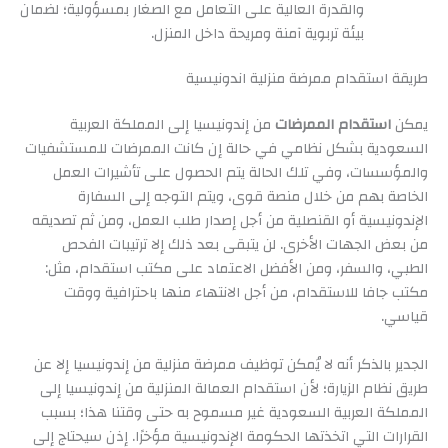
والقدرة العالية على التعامل مع الصغار بمسؤولية؛ لضمان
بيئة تربوية آمنة ومريحة داخل المنزل.
طريقة استقدام ممرضة منزلية اندونيسية
يمكن
استقدام الممرضات
من إندونيسيا إلى المملكة العربية
السعودية بشكل نظامي في حالة إن كانت الممرضات للمستشفيات
والمؤسسات، وفي تلك الحالة يتم الحصول على تأشيرات العمل
الخاصة بهم من خلال منصة قوى، ويتم التوجه إلى السفارة
الإندونيسية أو القنصلية من أجل إصدار طلب العمل، ومن ثم تصديقه
من بعض الجهات الأخرى. لن يتبقى بعد ذلك إلا ترتيبات الفحص
الطبي، والسفر، ومن الأفضل الاعتماد على مكتب استقدام، مثل:
مكتب جافا للاستقدام، من أجل الانتهاء منها باحترافية ووقت
قياسي.
الجدير بالذكر أنه لا يُمكن توظيف ممرضة منزلية من إندونيسيا إلا عن
طريق نظام الزيارة؛ لأن استقدام العمالة المنزلية من إندونيسيا إلى
المملكة العربية السعودية غير مسموح به حتى وقتنا هذا؛ بسبب
القرارات التي اتخذتها الحكومة الإندونيسية مؤخرًا. إذن سيحتاج إلى