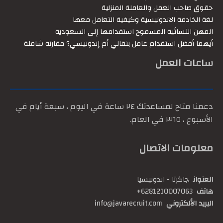
حقوق صاحب العمل والعاملة المنزلية
لغة الخادمة الاندونيسية وكيفية التعامل معها
المهن النسائية المسموح استقدامها إلى السعودية
أيهما أفضل استقدام عامل بنقالي أم إندونيسي؟ مقارنة شاملة
ساعات العمل
دعمنا متاح لمساعدتك ٢٤ ساعة في اليوم ، سبعة أيام في
الأسبوع ، ٣٦٥ في العام.
معلومات الاتصال
العنوان
جاكرتا - اندونيسيا
هاتف
6281210007063+
البريد الألكتروني
info@javarecruit.com