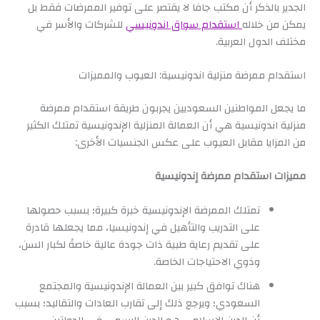
الجدير بالذكر أن مكتب جافا لا يقتصر على توفير الممرضات فقط بل
يمكن من خلاله
استقدام سواق اندونيسي
للشركات والأسر في
مختلف الدول العربية.
استقدام ممرضة منزلية اندونيسية: العيوب والمميزات
ما يجعل المواطنين السعوديين يجربون طريقة استقدام ممرضة
منزلية اندونيسية هي أن العمالة المنزلية الإندونيسية تمتلك الكثير
من المزايا مقابل العيوب على عكس الجنسيات الأخرى:
مميزات استقدام ممرضة إندونيسية
تمتلك الممرضة الإندونيسية خبرة كبيرة؛ بسبب حصولها
على التدريب والتأهيل في إندونيسيا، مما يجعلها قادرة
على تقديم رعاية طبية ذات جودة عالية خاصةً لكبار السن،
وذوي الاحتياجات الخاصة.
هناك توافق كبير بين العمالة الإندونيسية والمجتمع
السعودي؛ ويرجع ذلك إلى تقارب العادات والتقاليد؛ بسبب