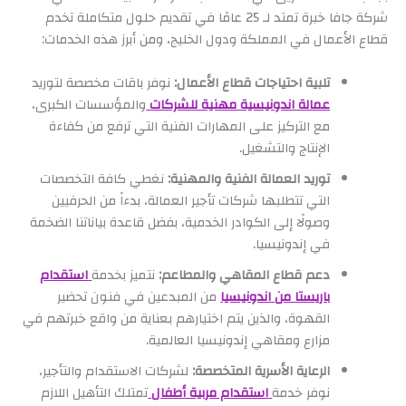
شركة جافا خبرة تمتد لـ 25 عامًا في تقديم حلول متكاملة تخدم
قطاع الأعمال في المملكة ودول الخليج، ومن أبرز هذه الخدمات:
تلبية احتياجات قطاع الأعمال:
نوفر باقات مخصصة لتوريد
عمالة اندونيسية مهنية للشركات
والمؤسسات الكبرى،
مع التركيز على المهارات الفنية التي ترفع من كفاءة
الإنتاج والتشغيل.
توريد العمالة الفنية والمهنية:
نغطي كافة التخصصات
التي تتطلبها شركات تأجير العمالة، بدءاً من الحرفيين
وصولًا إلى الكوادر الخدمية، بفضل قاعدة بياناتنا الضخمة
في إندونيسيا.
دعم قطاع المقاهي والمطاعم:
نتميز بخدمة
استقدام
باريستا من اندونيسيا
من المبدعين في فنون تحضير
القهوة، والذين يتم اختيارهم بعناية من واقع خبرتهم في
مزارع ومقاهي إندونيسيا العالمية.
الرعاية الأسرية المتخصصة:
لشركات الاستقدام والتأجير،
نوفر خدمة
استقدام مربية أطفال
تمتلك التأهيل اللازم