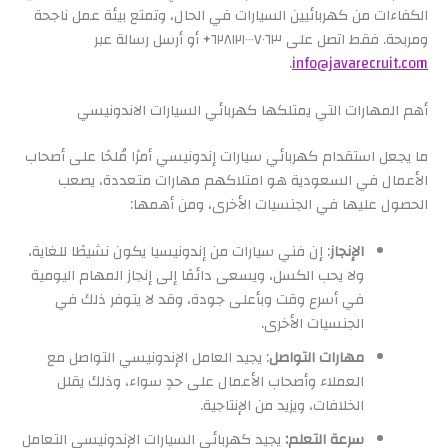
الكفاءات من كهربائيين السيارات في الحال، وتمتع بيئة عمل ناجحة
ومربحة. فقط اتصل على ٦٢٨١٢١٠٠٠٧٠٦٣+ أو أرسل رسالة عبر
.
info@javarecruit.com
أهم المهارات التي يمتلكها كهربائي السيارات الاندونيسي
ما يجعل استقدام كهربائي سيارات إندونيسي أمرًا مُلحًا على أصحاب
الأعمال في السعودية هو امتلاكهم مهارات متعددة، يصعب
الحصول عليها في الجنسيات الأخرى، ومن أهمها:
الإنجاز
: إن فني سيارات من إندونيسيا يكون نشيطًا للغاية،
ولا يحب الكسل، ويسعى دائمًا إلى إنجاز المهام اليومية
في أسرع وقت وبأعلى جودة، وقد لا يتوفر ذلك في
الجنسيات الأخرى.
مهارات التواصل
: يجيد العامل الإندونيسي التواصل مع
العملاء وأصحاب الأعمال على حدٍ سواء، وذلك يقلل
الخلافات، ويزيد من الإنتاجية.
سرعة التعلم:
يجيد كهربائي السيارات الإندونيسي التعامل