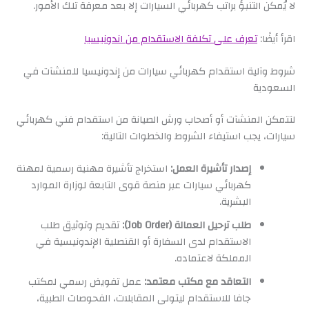
لا يُمكن التنبؤ براتب كهربائي السيارات إلا بعد معرفة تلك الأمور.
اقرأ أيضًا:
تعرف على تكلفة الاستقدام من اندونيسيا
شروط وآلية استقدام كهربائي سيارات من إندونيسيا للمنشآت في
السعودية
لتتمكن المنشآت أو أصحاب ورش الصيانة من استقدام فني كهربائي
سيارات، يجب استيفاء الشروط والخطوات التالية:
إصدار تأشيرة العمل:
استخراج تأشيرة مهنية رسمية لمهنة
كهربائي سيارات عبر منصة قوى التابعة لوزارة الموارد
البشرية.
طلب ترحيل العمالة (Job Order):
تقديم وتوثيق طلب
الاستقدام لدى السفارة أو القنصلية الإندونيسية في
المملكة لاعتماده.
التعاقد مع مكتب معتمد:
عمل تفويض رسمي لمكتب
جافا للاستقدام ليتولى المقابلات، الفحوصات الطبية،