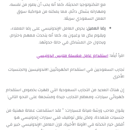
مع التكنولوجيا الحديثة، كما أنه يحب أن يطور من نفسه،
ومهاراته بشكل دائم، مما يمكنه من مواكبة سوق
العمل السعودي سريعًا.
رضا العميل
: يحرص العامل الإندونيسي على رضا العملاء،
ويقوم بكل ما يرغبون به، كما أنه يتحدث معهم باحترام،
ويحاول حل المشاكل في حالة حدوثها.
اقرأ أيضًا:
استقدام عامل مغسلة ملابس اندونيسي
تجارب السعوديين في استقدام الكهربائيين الاندونيسين والجنسيات
الأخرى
إن هناك العديد من التجارب السعودية التي ظهرت بخصوص استقدام
كهربائي سيارات، ومعظم التجارب جيدة ومشجعة على النحو التالي:
يقول صاحب ورشة صيانة للسيارات: ” لقد استقدمت عمالة مهنية من
جنسيات متعددة، ولكن يظل توظيف فني سيارات إندونيسي هو
أفضل خيار اتخذته في الآونة الأخيرة، فإن العامل الإندونيسي خبير في