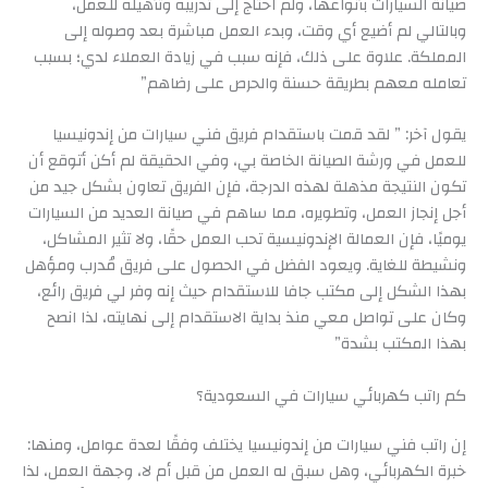
صيانة السيارات بأنواعها، ولم احتاج إلى تدريبه وتأهيله للعمل،
وبالتالي لم أضيع أي وقت، وبدء العمل مباشرة بعد وصوله إلى
المملكة. علاوة على ذلك، فإنه سبب في زيادة العملاء لدي؛ بسبب
تعامله معهم بطريقة حسنة والحرص على رضاهم”
يقول آخر: ” لقد قمت باستقدام فريق فني سيارات من إندونيسيا
للعمل في ورشة الصيانة الخاصة بي، وفي الحقيقة لم أكن أتوقع أن
تكون النتيجة مذهلة لهذه الدرجة، فإن الفريق تعاون بشكل جيد من
أجل إنجاز العمل، وتطويره، مما ساهم في صيانة العديد من السيارات
يوميًا، فإن العمالة الإندونيسية تحب العمل حقًا، ولا تثير المشاكل،
ونشيطة للغاية. ويعود الفضل في الحصول على فريق مُدرب ومؤهل
بهذا الشكل إلى مكتب جافا للاستقدام حيث إنه وفر لي فريق رائع،
وكان على تواصل معي منذ بداية الاستقدام إلى نهايته، لذا انصح
بهذا المكتب بشدة”
كم راتب كهربائي سيارات في السعودية؟
إن راتب فني سيارات من إندونيسيا يختلف وفقًا لعدة عوامل، ومنها:
خبرة الكهربائي، وهل سبق له العمل من قبل أم لا، وجهة العمل، لذا