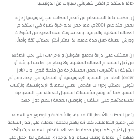
جافا لاستقدام افضل كهربائي سيارات من اندونيسيا
إن مكتب جافا للاستقدام من أقدم المكاتب في إندونيسيا إذ إنه
يعمل منذ عام 2001م، مما جعل لديه خبرة كبيرة في استقدام
العمالة المهنية والحرفية، وقد تعاونت معه العديد من الشركات
وورش الصيانة خلال مدة عمله، لذا يعتبر أكثر المكاتب ثقة وأمانًا.
إن المكتب على دراية بجميع القوانين والإجراءات التي يجب اتخاذها
من أجل استقدام العمالة المهنية، ولا يحتاج من صاحب الورشة أو
الشركة إلا تأشيرات العمل المستخرجة من منصة قوى، والـ (job
order) الصادر من السفارة الإندونيسية أو القنصلية في جدة، ومن ثم
يتولى المكتب إجراءات الفحص الطبي للعمالة الإندونيسية، وترتيبات
السفر، كما أنه يرشح مؤسسات استقبال للعملاء في السعودية
لمساعدتهم على استقبال وتوصيل العمالة إليهم دون جهد.
يتميز المكتب بالأسعار التنافسية، والشفافية والوضوح مع العملاء
في جميع التعاملات، كما أنه يهتم بخدمة العملاء على مدار الساعة
طوال الأيام، كما يوفر خدمة ما بعد الاستقدام للعملاء حيث يتأكد
منهم أن العمالة وصلت بسلام، ولا توجد أي مشاكل. لذا احصل على