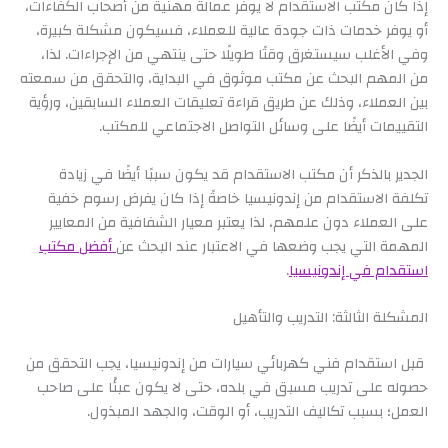
إذا كان مكتب الاستقدام لا يوفر عمالة مهنية من أصحاب الكفاءات،
أو يوفر خدمات ذات جودة عالية للعملاء، فسيكون مشكلة كبيرة،
وفي الأغلب سيستغرق وقتًا طويلًا حتى ينتهي من الإجراءات. لذا،
من المهم البحث عن مكتب موثوق في البداية، والتحقق من سمعته
بين العملاء، وذلك عن طريق قراءة تعليقات العملاء السابقين، ورؤية
التقييمات أيضًا على وسائل التواصل الاجتماعي للمكتب.
الجدير بالذكر أن مكتب الاستقدام قد يكون سببًا أيضًا في زيادة
تكلفة الاستقدام من إندونيسيا خاصةً إذا كان يفرض رسوم خفية
على العملاء دون علمهم، لذا يعتبر معيار الشفافية من المعايير
المهمة التي يجب وضعها في الاعتبار عند البحث عن
أفضل مكتب
استقدام في إندونيسيا
.
المشكلة الثالثة: التدريب والتأهيل
قبل استقدام فني كهربائي سيارات من إندونيسيا، يجب التحقق من
حصوله على تدريب مسبق في بلده، حتى لا يكون عبئًا على صاحب
العمل؛ بسبب تكاليف التدريب، أو الوقت، والجهد المبذول.