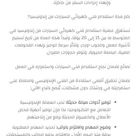
وإنهاء إجراءات السفر من جاكرتا.
كم مدة استقدام فني كهربائي السيارات من إندونيسيا؟
تستغرق عملية استقدام فني كهربائي السيارات من إندونيسيا في
المتوسط ما بين 15 إلى 20 يومًا، وتبدأ هذه المدة من تاريخ تسليم
تأشيرة العمل والجوب اوردر، وتتأثر سرعة الوجيز بإنهاء الفحوصات
الطبية، البصمة الحيوية، وتوفر حجوزات الطيران.
نصائح لضمان نجاح استقدام فني السيارات واستمراره في العمل
لضمان تحقيق أقصى استفادة من الفني الإندونيسي والحفاظ على
استمراريته في ورشتك دون مشكلات، يُنصح باتباع الآتي:
توفير أدوات صيانة حديثة:
تحب العمالة الإندونيسية
التعامل مع التكنولوجيا؛ لذا فإن توفير أجهزة فحص
الأعطال والكمبيوتر الحديثة يرفع من إنتاجيتهم.
وضوح المهام والالتزام بالراتب:
تحديد المهام المطلوبة
بدقة منذ اليوم الأول، والالتزام بدفع الرواتب والمستحقات