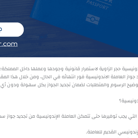
ندونيسية حجر الزاوية لاستمرار قانونية وجودها وعملها داخل المملك
 جواز العاملة الاندونيسية فور انتهائه في الحال، ومن خلال هذا الم
توضيح الرسوم والمتطلبات لضمان تجديد الجواز بكل سهولة ودون أي 
دونيسية؟
لتي يجب توفيرها حتى تتمكن العاملة الإندونيسية من تجديد جواز 
إندونيسي القديم للعاملة.